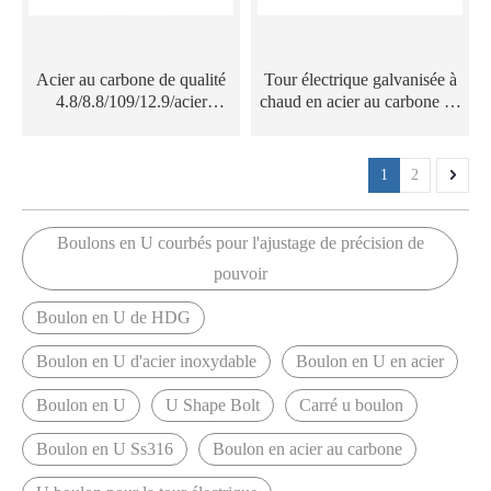
Acier au carbone de qualité
Tour électrique galvanisée à
4.8/8.8/109/12.9/acier
chaud en acier au carbone de
inoxydable ss304/316,
qualité 4.8/8.8, montage,
boulon en U HDG DIN3570
polissage, boulons en U
galvanisé à chaud pour tour
HDG DIN3570 avec écrous
1
2
électrique
Boulons en U courbés pour l'ajustage de précision de
pouvoir
Boulon en U de HDG
Boulon en U d'acier inoxydable
Boulon en U en acier
Boulon en U
U Shape Bolt
Carré u boulon
Boulon en U Ss316
Boulon en acier au carbone