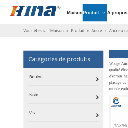
Maison
Produit
À propos
Vous êtes ici:
Maison
»
Produit
»
Ancre
»
Ancre à ca
Catégories de produits
Wedge Ancho
qualité éle
Boulon
d'écrous he
placage de 
monde entie
Noix
Vis