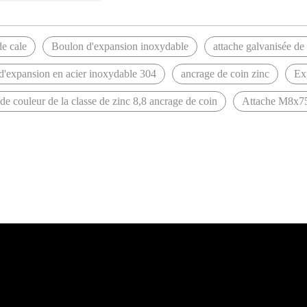
de cale
Boulon d'expansion inoxydable
attache galvanisée de 
d'expansion en acier inoxydable 304
ancrage de coin zinc
Ex
de couleur de la classe de zinc 8,8 ancrage de coin
Attache M8x75