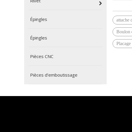
Rivet
Épingles
attache 
Boulon 
Épingles
Placage 
Pièces CNC
Pièces d'emboutissage