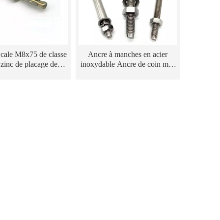
cale M8x75 de classe
Ancre à manches en acier
 zinc de placage de
inoxydable Ancre de coin mur
leur GB/T22795
à rideau pour le revêtement en
pierre Fixation d'angle de
marbre