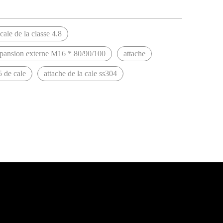
cale de la classe 4.8
pansion externe M16 * 80/90/100
attache
 de cale
attache de la cale ss304