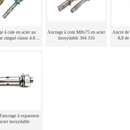
e à cale en acier au
Ancrage à coin M8x75 en acier
Ancre de 
e zingué classe 4.8
inoxydable 304 316
8,8 de
M8x75
cou
'ancrage à expansion
acier inoxydable