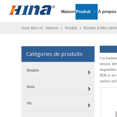
Maison
Produit
À propos
Vous êtes ici:
Maison
»
Produit
»
Boulon à tête carré
Catégories de produits
Les boulons
tension él
Boulon
disponibles
M30 et les 
surface inc
Noix
Vis