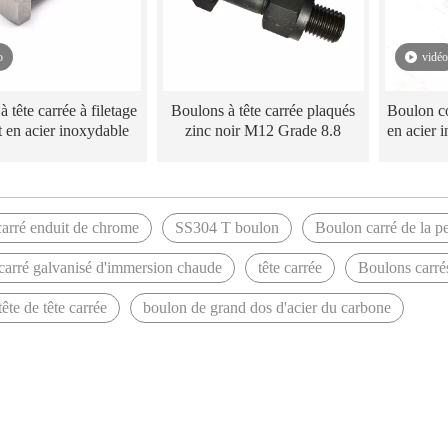
o
vidéo
 tête carrée à filetage
Boulons à tête carrée plaqués
Boulon co
 en acier inoxydable
zinc noir M12 Grade 8.8
en acier 
arré enduit de chrome
SS304 T boulon
Boulon carré de la p
carré galvanisé d'immersion chaude
tête carrée
Boulons carrés
tête de tête carrée
boulon de grand dos d'acier du carbone