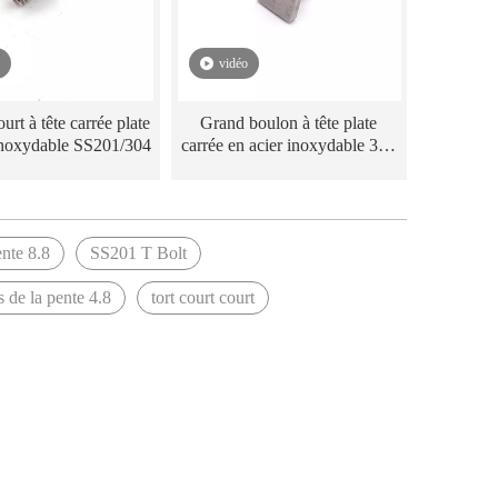
vidéo
urt à tête carrée plate
Grand boulon à tête plate
inoxydable SS201/304
carrée en acier inoxydable 304
316
ente 8.8
SS201 T Bolt
 de la pente 4.8
tort court court