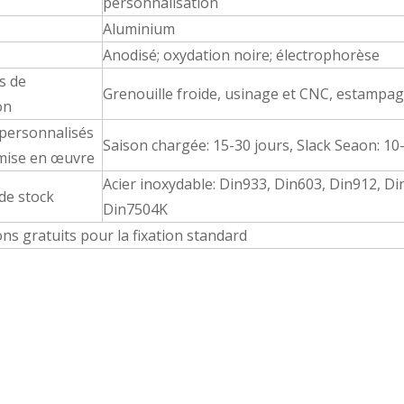
personnalisation
Aluminium
Anodisé; oxydation noire; électrophorèse
s de
Grenouille froide, usinage et CNC, estampa
on
 personnalisés
Saison chargée: 15-30 jours, Slack Seaon: 10
 mise en œuvre
Acier inoxydable: Din933, Din603, Din912, Di
de stock
Din7504K
ons gratuits pour la fixation standard