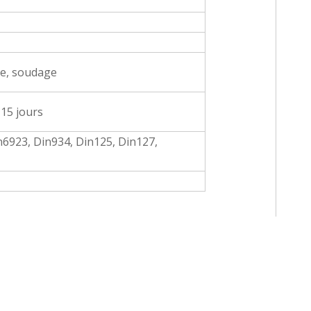
ge, soudage
-15 jours
n6923, Din934, Din125, Din127,