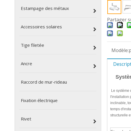
Estampage des métaux
Partager s
Accessoires solaires
Tige filetée
Modèle:
Ancre
Descrip
Systè
Raccord de mur-rideau
Le système de
l'installatio
Fixation électrique
inclinable, t
temps d'insta
structurelle e
Rivet