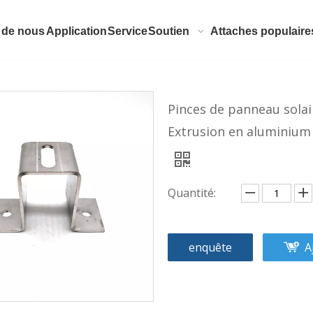
 de nous
Application
Service
Soutien
Attaches populaire
Pinces de panneau solai
Extrusion en aluminium 
Quantité:
enquête
A