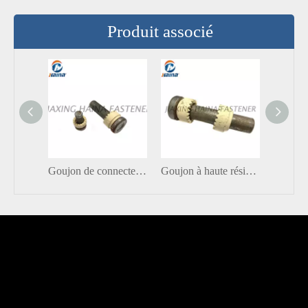
Produit associé
Goujon de connecteur de cisaillement à haute résistance avec virole en céramique
Goujon à haute résistance de connecteur de cisaillement avec la norme OIN 13918 Type : SD