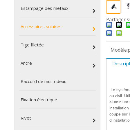
Estampage des métaux
Partager s
Accessoires solaires
Tige filetée
Modèle:
Ancre
Descrip
Raccord de mur-rideau
Le système 
ou civil. Ut
Fixation électrique
aluminium u
installatio
coupe sur l
Rivet
d'installati