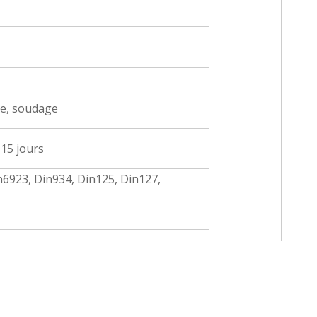
ge, soudage
-15 jours
n6923, Din934, Din125, Din127,