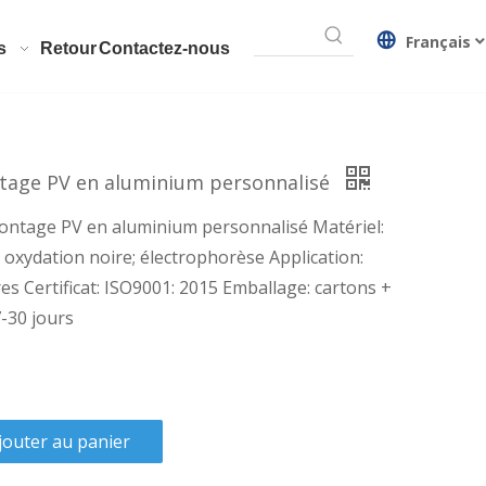
Français
s
Retour
Contactez-nous
tage PV en aluminium personnalisé
ontage PV en aluminium personnalisé Matériel:
; oxydation noire; électrophorèse Application:
s Certificat: ISO9001: 2015 Emballage: cartons +
7-30 jours
jouter au panier