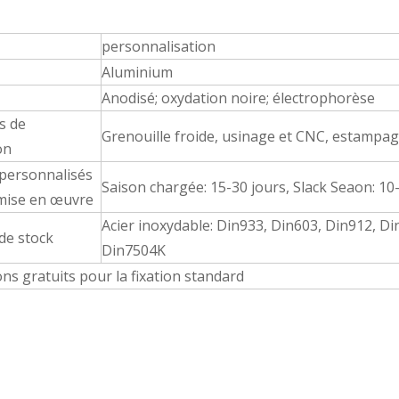
personnalisation
Aluminium
Anodisé; oxydation noire; électrophorèse
s de
Grenouille froide, usinage et CNC, estampa
on
 personnalisés
Saison chargée: 15-30 jours, Slack Seaon: 10
 mise en œuvre
Acier inoxydable: Din933, Din603, Din912, Di
de stock
Din7504K
ons gratuits pour la fixation standard