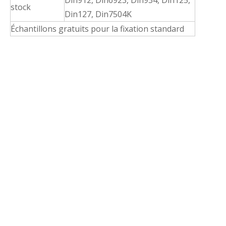
Din912, Din6923, Din934, Din125,
stock
Din127, Din7504K
Échantillons gratuits pour la fixation standard