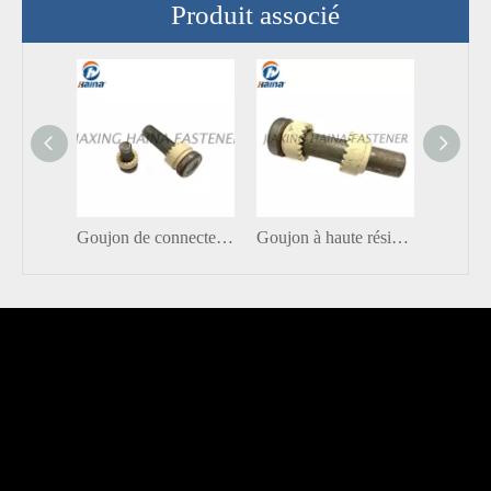
Produit associé
Goujon de connecteur de cisaillement à haute résistance avec virole en céramique
Goujon à haute résistance de connecteur de cisaillement avec la norme OIN 13918 Type : SD