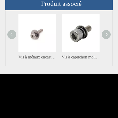
Produit associé
Vis à métaux encastrée à tête hexagonale croisée en acier inoxydable d'usine avec vis combinée à rondelle
Vis à capuchon moletée à tête creuse en acier inoxydable A2-70 DIN912 SS304 SS316 avec rondelle