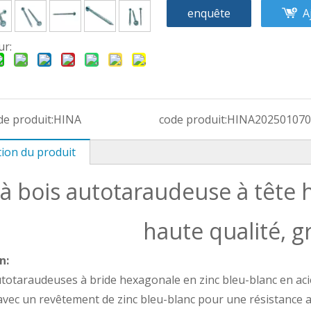
enquête
A
ur:
e produit:
HINA
code produit:
HINA20250107
tion du produit
 à bois autotaraudeuse à tête
haute qualité, g
n:
utotaraudeuses à bride hexagonale en zinc bleu-blanc en aci
vec un revêtement de zinc bleu-blanc pour une résistance am