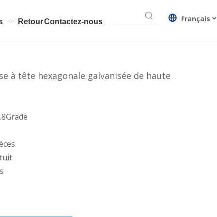
Français
s
Retour
Contactez-nous
se à tête hexagonale galvanisée de haute
4.8Grade
èces
tuit
rs