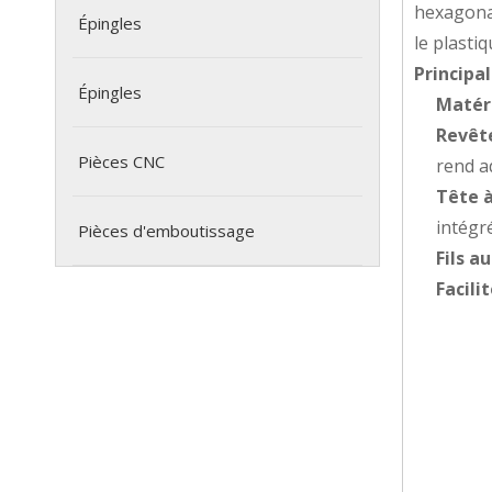
hexagonal
Épingles
le plasti
Principal
Épingles
Matéri
Revête
Pièces CNC
rend ad
Tête à
intégr
Pièces d'emboutissage
Fils a
Facilit