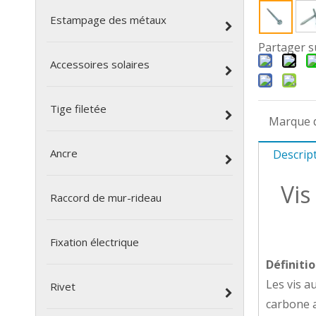
Estampage des métaux
Partager s
Accessoires solaires
Tige filetée
Marque d
Ancre
Descrip
Vis
Raccord de mur-rideau
Fixation électrique
Définitio
Les vis a
Rivet
carbone a