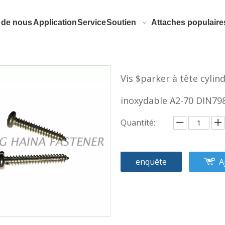
 de nous
Application
Service
Soutien
Attaches populaire
Vis $parker à tête cylin
inoxydable A2-70 DIN79
Quantité:
enquête
A