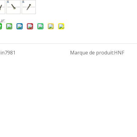
ur:
din7981
Marque de produit:
HNF