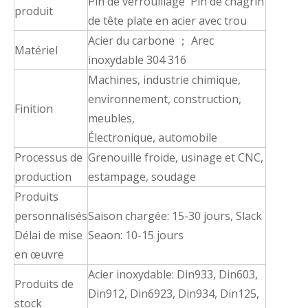
Pin de verrouillage Pin de chagrin
produit
de tête plate en acier avec trou
Acier du carbone ； Arec
Matériel
inoxydable 304 316
Machines, industrie chimique,
environnement, construction,
Finition
meubles,
Électronique, automobile
Processus de
Grenouille froide, usinage et CNC,
production
estampage, soudage
Produits
personnalisés
Saison chargée: 15-30 jours, Slack
Délai de mise
Seaon: 10-15 jours
en œuvre
Acier inoxydable: Din933, Din603,
Produits de
Din912, Din6923, Din934, Din125,
stock