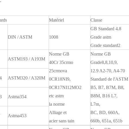
.
ards
Matériel
Classe
GB Standard 4.8
DIN / ASTM
1008
Grade astm
Grade standard2
Norme GB
Norme GB
ASTM193 / A193M
40Cr 35crmo
Grade8,8,10,9,
25crmova
12.9 A2-70, A4-70
4
ASTM320 / A320M
0CR18NI9,
Standard de l'ASTM
0CR17NI12MO2
B5, B7, B7M, B8,
etc astm
B8M, B16 L7,
3
Astma354
la norme
L7m,
Alliage et
BC, BD, 660A,
7
Astma453
acier sans tain
660b, 651a, 651b