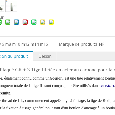
ur:
M6 m8 m10 m12 m14 m16
Marque de produit:
HNF
tion du produit
Dessin
laqué CR + 3 Tige filetée en acier au carbone pour la 
ée
, également connu comme un
Goujon
, est une tige relativement longue
tension
longueur totale de la tige.
Ils sont conçus pour être utilisés dans
.
rémité
.
e thread de LL, communément appelée tige à filetage, la tige de Redi, la 
ur la fixation à usage général pour tout d'un boulon d'ancrage à un boul