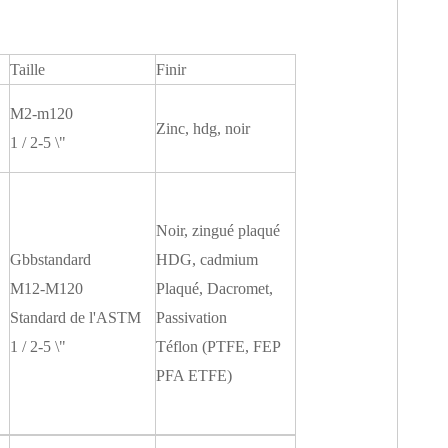
Taille
Finir
M2-m120
Zinc, hdg, noir
1 / 2-5 \"
Noir, zingué plaqué
Gbbstandard
HDG, cadmium
M12-M120
Plaqué, Dacromet,
Standard de l'ASTM
Passivation
1 / 2-5 \"
Téflon (PTFE, FEP
PFA ETFE)