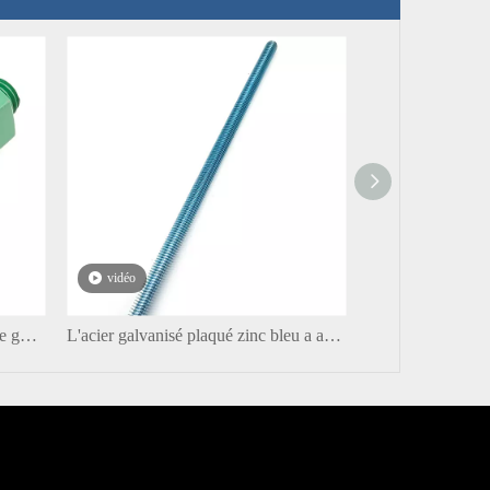
vidéo
vidéo
Boulons et écrous de tige filetée de goujon de carbone entièrement filetés en téflon
L'acier galvanisé plaqué zinc bleu a adapté toute la tige filetée mince aux besoins du client