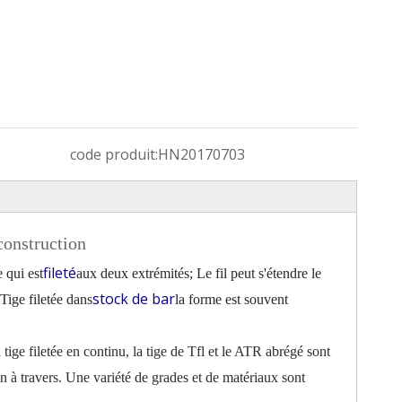
code produit:
HN20170703
construction
fileté
 qui est
aux deux extrémités; Le fil peut s'étendre le
stock de bar
Tige filetée dans
la forme est souvent
tige filetée en continu, la tige de Tfl et le ATR abrégé sont
on à travers. Une variété de grades et de matériaux sont