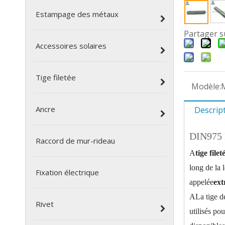
Estampage des métaux
Partager s
Accessoires solaires
Tige filetée
Modèle:
Ancre
Descrip
DIN975 P
Raccord de mur-rideau
A
tige filet
long de la 
Fixation électrique
appelée
ext
A
La tige d
Rivet
utilisés po