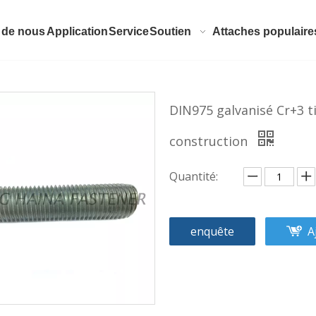
 de nous
Application
Service
Soutien
Attaches populaire
DIN975 galvanisé Cr+3 ti
construction
Quantité:
enquête
A