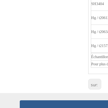
SH3404
Hg / t2061
Hg / t2063
Hg / t2157
Échantillon
Pour plus 
sur: