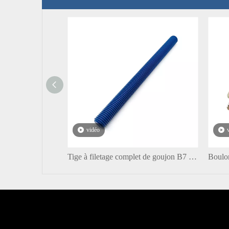
vidéo
Tige à filetage complet de goujon B7 revêtue de téflon en acier au carbone d'usine de la Chine