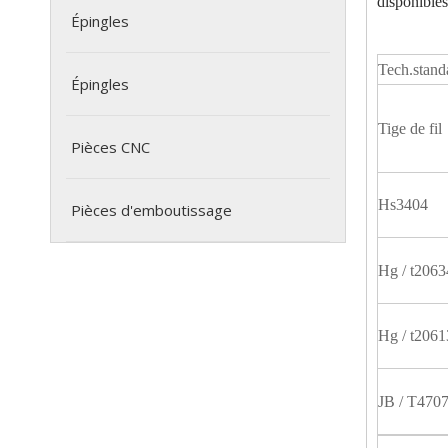
disponibles
Épingles
Tech.stand
Épingles
Tige de fil
Pièces CNC
Hs3404
Pièces d'emboutissage
Hg / t2063
Hg / t2061
JB / T470