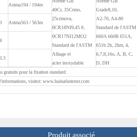
Norme GB
Norme GB
Astma194 / 194m
40Cr, 35Crmo,
Grade8,10,
25crmova,
A2-70, A4-80
3
Astma563 / 563m
0CR18NI9,45 #,
Standard de l'ASTM
0CR17NI12MO2
660A 660B 651A,
4
Standard de l'ASTM
651b 2h, 2hm, 4,
Alliage et
6,7,8,16o, A, B, C,
3.3
acier inoxydable
D, DH
s gratuits pour la fixation standard
d'informations, visitez: www.hainafastener.com
Produit associé