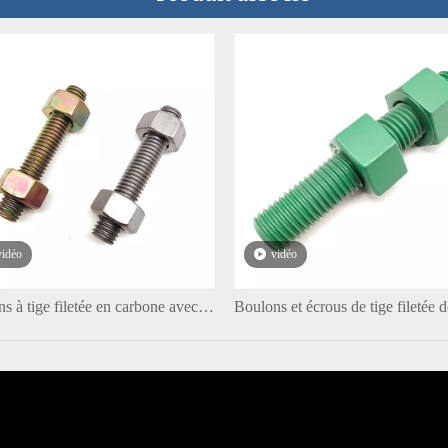
vidéo
vidéo
Boulons à tige filetée en carbone avec revêtement en alliage zinc-nickel avec écrou