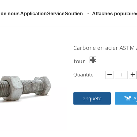
 de nous
Application
Service
Soutien
Attaches populaire
Carbone en acier ASTM
tour
Quantité:
enquête
A