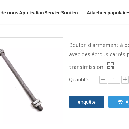
 de nous
Application
Service
Soutien
Attaches populaire
Boulon d'armement à do
avec des écrous carrés p
transimission
Quantité:
enquête
A