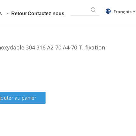
Français
s
Retour
Contactez-nous
noxydable 304 316 A2-70 A4-70 T, fixation
jouter au panier