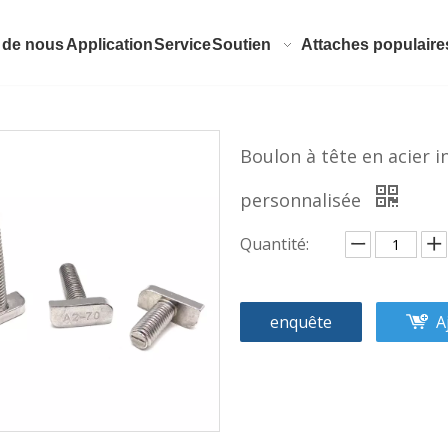
 de nous
Application
Service
Soutien
Attaches populaire
Boulon à tête en acier i
personnalisée
Quantité:
enquête
A