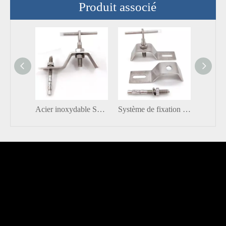
Produit associé
Acier inoxydable SS201 SS304 Murtain de rideau ordinaire Stone Radred Soffit Anchor
Système de fixation en pierre en acier inoxydable Angle de marbre L /