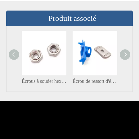
Produit associé
Écrous à souder hexagonaux en acier inoxydable A2-70 A4-80 DIN929
Écrou de ressort d'écrou de canal d'acier au carbone galvanisé à chaud avec l'aile en plastique